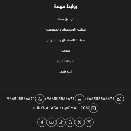
روابط مهمة
تواصل معنا
سياسة الاستخدام والخصوصية
سياسة الاستبدال والاسترجاع
فروعنا
طريقة الشراء
للتوظيف
966505566671
+966505566671
+966505566671
DUNYA.ALASAR.E@GMAIL.COM