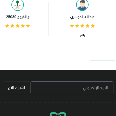
 الدوسري
ع الفروع 25030
ائع
المتجر 
بارك الل
البريد الإلكتروني
اشترك الآن