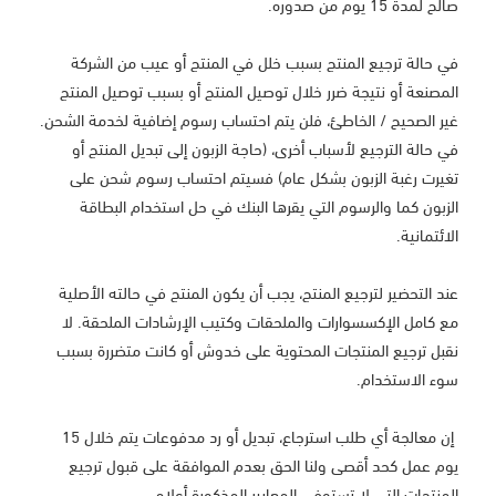
صالح لمدة 15 يوم من صدوره.
في حالة ترجيع المنتج بسبب خلل في المنتج أو عيب من الشركة
المصنعة أو نتيجة ضرر خلال توصيل المنتج أو بسبب توصيل المنتج
غير الصحيح / الخاطئ، فلن يتم احتساب رسوم إضافية لخدمة الشحن.
في حالة الترجيع لأسباب أخرى، (حاجة الزبون إلى تبديل المنتج أو
تغيرت رغبة الزبون بشكل عام) فسيتم احتساب رسوم شحن على
الزبون كما والرسوم التي يقرها البنك في حل استخدام البطاقة
الائتمانية.
عند التحضير لترجيع المنتج، يجب أن يكون المنتج في حالته الأصلية
مع كامل الإكسسوارات والملحقات وكتيب الإرشادات الملحقة. لا
نقبل ترجيع المنتجات المحتوية على خدوش أو كانت متضررة بسبب
سوء الاستخدام.
إن معالجة أي طلب استرجاع، تبديل أو رد مدفوعات يتم خلال 15
يوم عمل كحد أقصى ولنا الحق بعدم الموافقة على قبول ترجيع
المنتجات التي لا تستوفي المعايير المذكورة أعلاه.