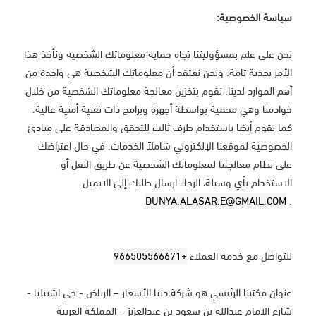
سياسة الخصوصية:
نحن على علم بمسؤوليتنا تجاه حماية معلوماتك الشخصية ونأخذ هذا
الأمر بجدية تامة. ونحن نعتقد أن معلوماتك الشخصية هي واحدة من
أهم الموارد لدينا. نقوم بتخزين معالجة معلوماتك الشخصية من خلال
خوادمنا وهي محمية بواسطة أجهزة وبرامج ذات تقنية أمنية عالية.
كما نقوم أيضا باستخدام طرف ثالث للتحقق والمصادقة على مبادئ
الخصوصية لموقعنا الإلكتروني شاملاً الخدمات. في حال اعتراضك
على نظام معالجتنا لمعلوماتك الشخصية عن طريق النقل أو
الاستخدام بأي وسيلة، الرجاء ارسال طلبك إلى الايميل
DUNYA.ALASAR.E@GMAIL.COM
.
للتواصل مع خدمة العملاء
+966505566671
عنوان مكتبنا الرئيسي هو شركة دنيا الأسعار – الرياض - حي اشبيليا -
شارع الامام عبدالله بن سعود بن عبدالعزيز – المملكة العربية