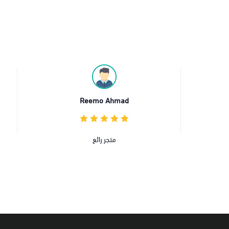
Reem
عبدالله المطيري
ئع