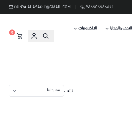
DUNYA.ALASAR.E@GMAIL.COM
966505566671
التحف والهدايا
الالكترونيات
0
ترتيب