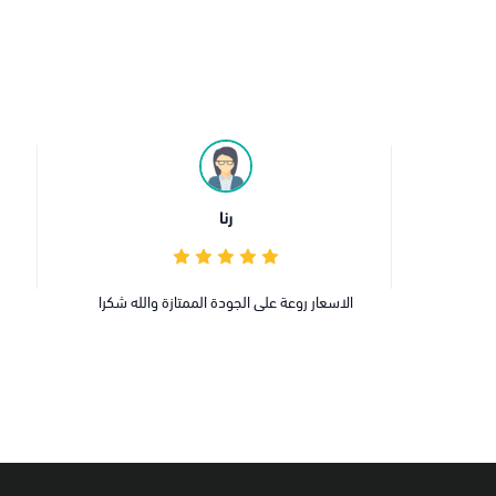
ونيان السهلي
 والله شكرا