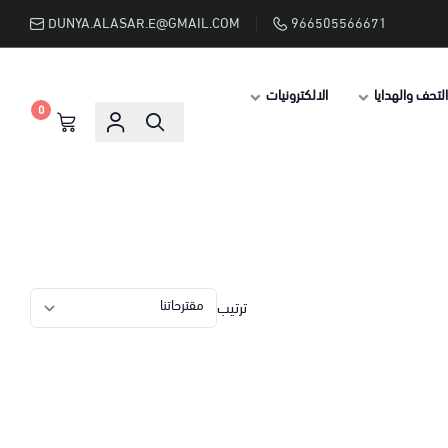
DUNYA.ALASAR.E@GMAIL.COM
966505566671
التحف والهدايا
الالكترونيات
0
ترتيب