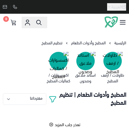
العربية
0
دنيا الاسعار
الرئيسية
المطبخ وأدوات الطعام
تنظيم المطبخ
طاولات / ارفف
استاند ملاعق
اكسسوارات /
المطبخ
وصحون
كماليات المطبخ
المطبخ وأدوات الطعام | تنظيم
المطبخ
تعذر جلب المزيد 😢