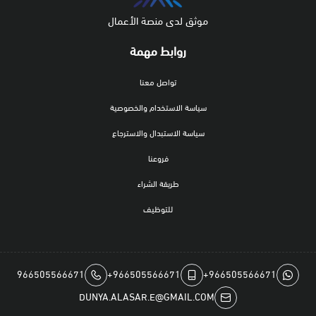
موثق لدى منصة الأعمال
روابط مهمة
تواصل معنا
سياسة الاستخدام والخصوصية
سياسة الاستبدال والاسترجاع
فروعنا
طريقة الشراء
للتوظيف
966505566671
+966505566671
+966505566671
DUNYA.ALASAR.E@GMAIL.COM