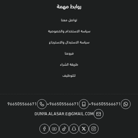
روابط مهمة
تواصل معنا
سياسة الاستخدام والخصوصية
سياسة الاستبدال والاسترجاع
فروعنا
طريقة الشراء
للتوظيف
966505566671
+966505566671
+966505566671
DUNYA.ALASAR.E@GMAIL.COM