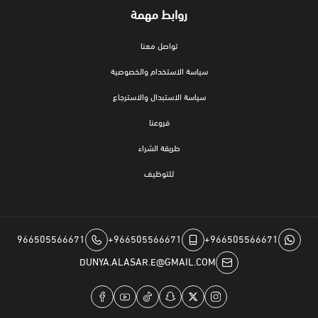
روابط مهمة
تواصل معنا
سياسة الاستخدام والخصوصية
سياسة الاستبدال والاسترجاع
فروعنا
طريقة الشراء
للتوظيف
966505566671
+966505566671
+966505566671
DUNYA.ALASAR.E@GMAIL.COM